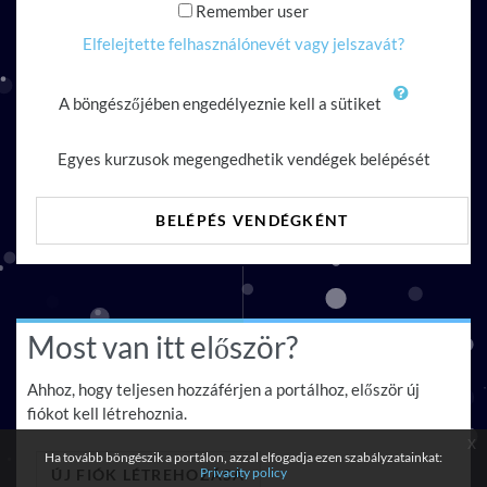
Remember user
Elfelejtette felhasználónevét vagy jelszavát?
A böngészőjében engedélyeznie kell a sütiket
Egyes kurzusok megengedhetik vendégek belépését
BELÉPÉS VENDÉGKÉNT
Most van itt először?
Ahhoz, hogy teljesen hozzáférjen a portálhoz, először új
fiókot kell létrehoznia.
x
Ha tovább böngészik a portálon, azzal elfogadja ezen szabályzatainkat:
Privacity policy
ÚJ FIÓK LÉTREHOZÁSA