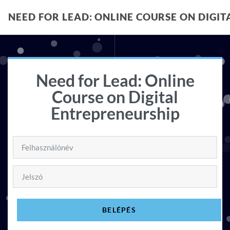
Tovább a fő tartalomhoz
NEED FOR LEAD: ONLINE COURSE ON DIGI
Need for Lead: Online
Course on Digital
Entrepreneurship
Ugrás új fiók létrehozására
Felhasználónév
Jelszó
BELÉPÉS