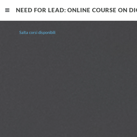
Vai al contenuto principale
NEED FOR LEAD: ONLINE COURSE ON D
Pannello laterale
Salta corsi disponibili
Need for Lead: Online Course 